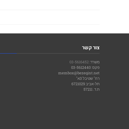
צור קשר
משרד:
03-5616452
פקס: 03-5612440
membox@bezeqint.net
רח׳ שטיבל 3א׳
תל-אביב 6721029
ת.ד. 57211