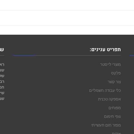
תפריט ענינים:
שע
מוצרי לייסטר
ראש
שני
פלקס
של
רבי
צור קשר
חמ
כלי עבודה חשמליים
שי
שב
אספקה טכנית
מפוחים
גופי חימום
מפזר חום תעשייתי
אודות