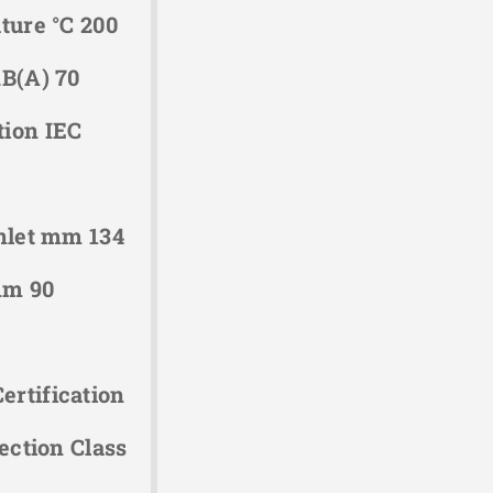
ture °C 200
dB(A) 70
tion IEC
inlet mm 134
mm 90
rtification
tection Class