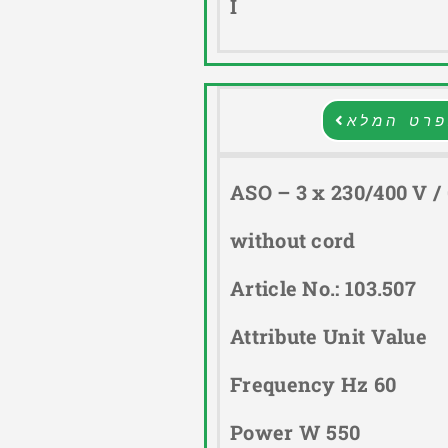
I
רט המלא
ASO – 3 x 230/400 V / 
without cord
Article No.: 103.507
Attribute Unit Value
Frequency Hz 60
Power W 550