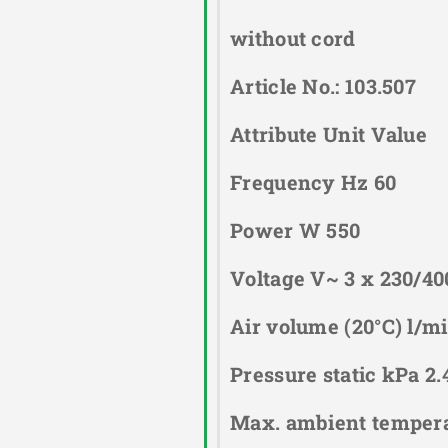
without cord
Article No.: 103.507
Attribute Unit Value
Frequency Hz 60
Power W 550
Voltage V~ 3 x 230/40
Air volume (20°C) l/m
Pressure static kPa 2.
Max. ambient tempera