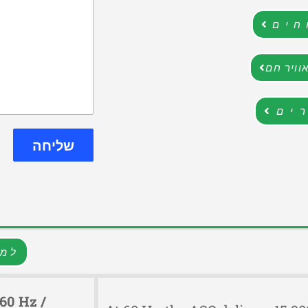
חים
וויר חם
ים
שליחה
למפ
60 Hz /