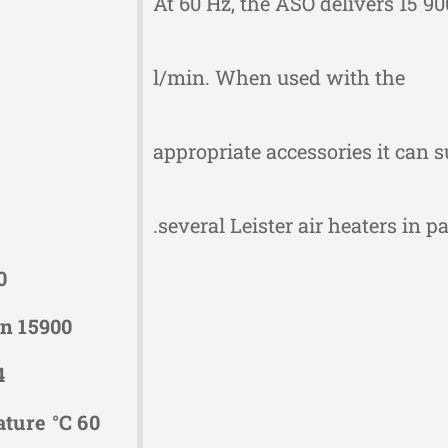
At 60 Hz, the ASO delivers 15 90
l/min. When used with the
appropriate accessories it can 
several Leister air heaters in par
0
in 15900
4
ture °C 60