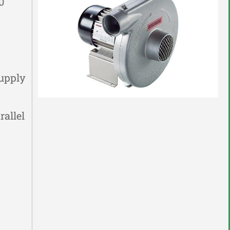
0
supply
allel.