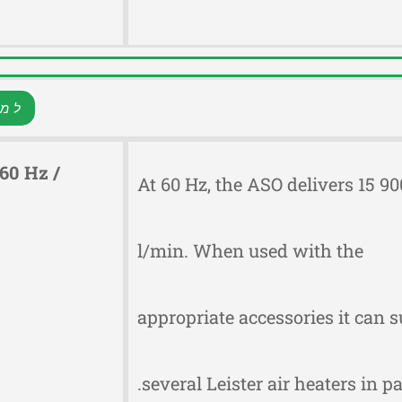
למפ
60 Hz /
At 60 Hz, the ASO delivers 15 90
l/min. When used with the
appropriate accessories it can 
several Leister air heaters in par