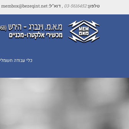
טלפון:
03-5616452
,
דוא"ל:
membox@bezeqint.net
כלי עבודה חשמלי