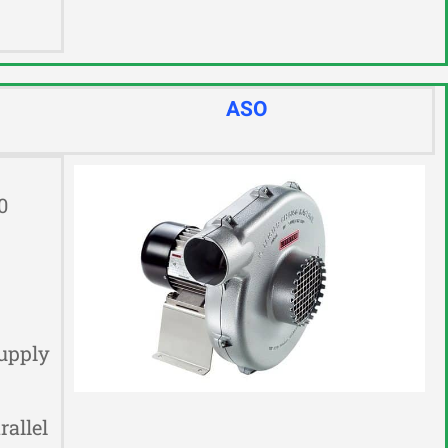
ASO
0
supply
allel.