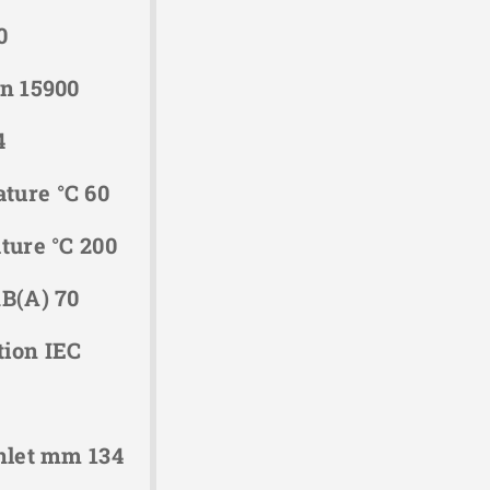
0
in 15900
4
ture °C 60
ture °C 200
dB(A) 70
tion IEC
inlet mm 134