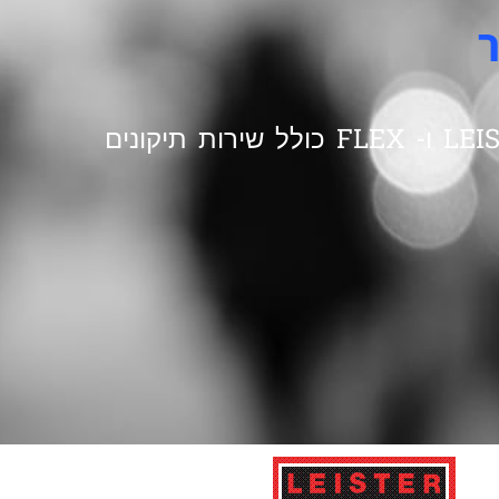
מ.א.מ וינברג ייבואן רשמי של מוצרי – LEISTER ו- FLEX כולל שירות תיקונים