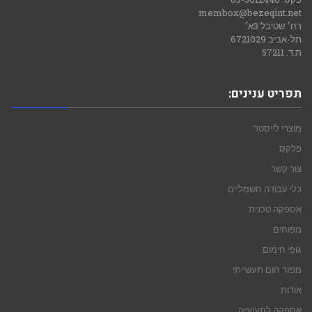
membox@bezeqint.net
רח׳ שטיבל 3א׳
תל-אביב 6721029
ת.ד. 57211
תפריט ענינים:
מוצרי לייסטר
פלקס
צור קשר
כלי עבודה חשמליים
אספקה טכנית
מפוחים
גופי חימום
מפזר חום תעשייתי
אודות
אספקה לתעשייה