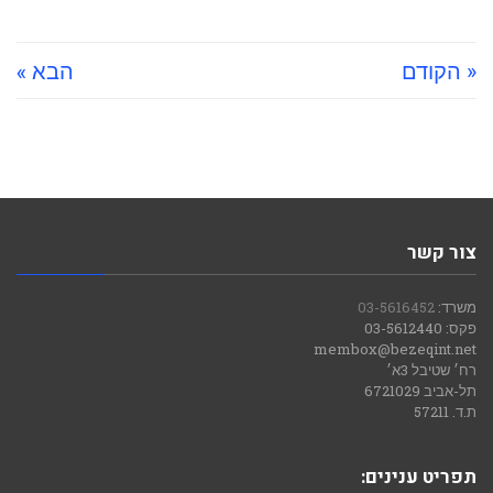
« הקודם
הבא »
צור קשר
משרד:
03-5616452
פקס: 03-5612440
membox@bezeqint.net
רח׳ שטיבל 3א׳
תל-אביב 6721029
ת.ד. 57211
תפריט ענינים: