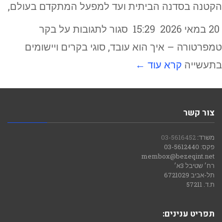
הקטנה בסדנה הביתית ועד למפעל המתקדם בעולם,
20 במאי 2026
15:29
סגור לתגובות
על בקר
טמפרטורה – איך הוא עובד, סוגי בקרים ויישומים
בתעשייה
קרא עוד ←
צור קשר
משרד:
03-5616452
פקס: 03-5612440
membox@bezeqint.net
רח׳ שטיבל 3א׳
תל-אביב 6721029
ת.ד. 57211
תפריט ענינים: